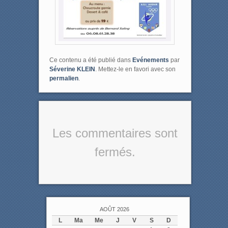
Ce contenu a été publié dans
Evénements
par
Séverine KLEIN
. Mettez-le en favori avec son
permalien
.
Les commentaires sont
fermés.
AOÛT 2026
L
Ma
Me
J
V
S
D