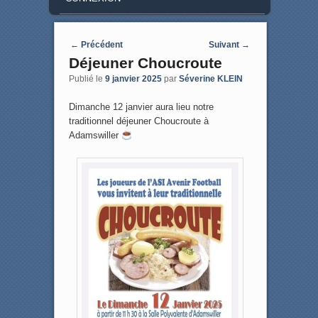
Post navigation
←
Précédent
Suivant
→
Déjeuner Choucroute
Publié le
9 janvier 2025
par
Séverine KLEIN
Dimanche 12 janvier aura lieu notre
traditionnel déjeuner Choucroute à
Adamswiller