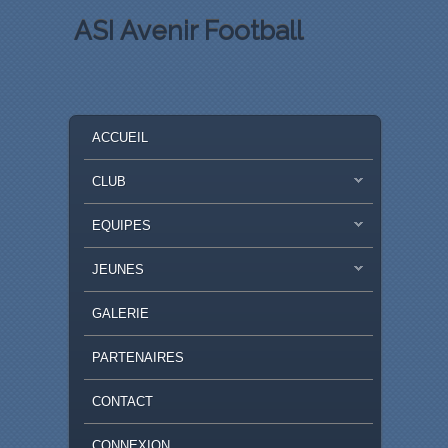
ASI Avenir Football
MENU PRINCIPAL
MASQUER LA NAVIGATION PRINCIPALE
MASQUER LA NAVIGATION SECONDAIRE
ACCUEIL
CLUB
EQUIPES
JEUNES
GALERIE
PARTENAIRES
CONTACT
CONNEXION