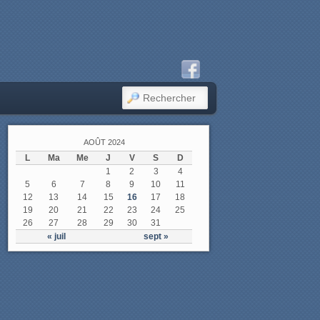
RECHERCHER
AOÛT 2024
L
Ma
Me
J
V
S
D
1
2
3
4
5
6
7
8
9
10
11
12
13
14
15
16
17
18
19
20
21
22
23
24
25
26
27
28
29
30
31
« juil
sept »