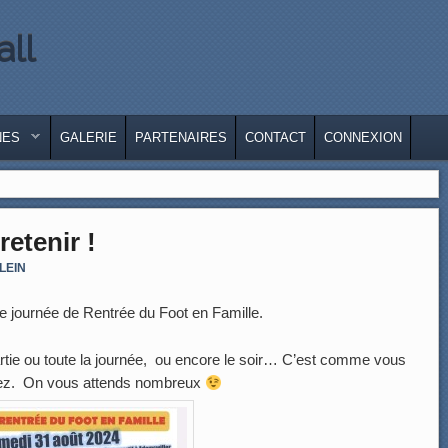
all
LE
IRE
NES
GALERIE
PARTENAIRES
CONTACT
CONNEXION
retenir !
KLEIN
e journée de Rentrée du Foot en Famille.
artie ou toute la journée, ou encore le soir… C’est comme vous
lez. On vous attends nombreux