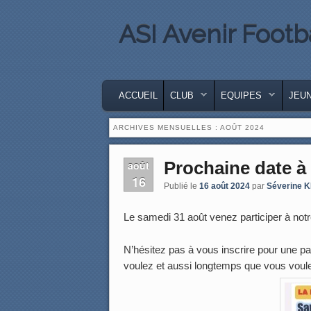
ASI Avenir Footb
MENU PRINCIPAL
MASQUER LA NAVIGATION PRINCIPA
MASQUER LA NAVIGATION SECONDA
ACCUEIL
CLUB
EQUIPES
JEU
ARCHIVES MENSUELLES :
AOÛT 2024
Prochaine date à 
août
16
Publié le
16 août 2024
par
Séverine 
Le samedi 31 août venez participer à notr
N’hésitez pas à vous inscrire pour une p
voulez et aussi longtemps que vous vou