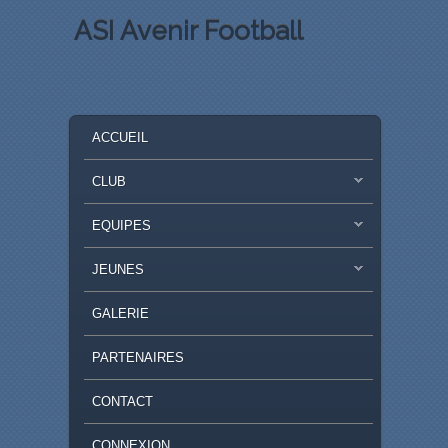
ASI Avenir Football
MENU PRINCIPAL
MASQUER LA NAVIGATION PRINCIPALE
MASQUER LA NAVIGATION SECONDAIRE
ACCUEIL
CLUB
EQUIPES
JEUNES
GALERIE
PARTENAIRES
CONTACT
CONNEXION