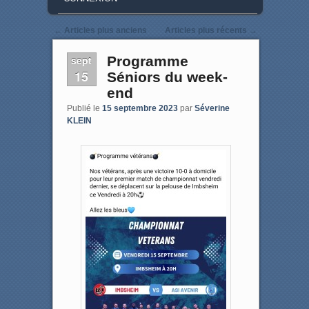
Post navigation
←
Articles plus anciens
Articles plus récents
→
sept
Programme
15
Séniors du week-
end
Publié le
15 septembre 2023
par
Séverine
KLEIN