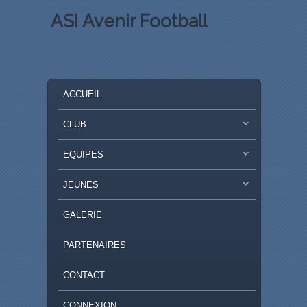
ASI Avenir Football
MENU PRINCIPAL
MASQUER LA NAVIGATION PRINCIPALE
MASQUER LA NAVIGATION SECONDAIRE
ACCUEIL
CLUB
EQUIPES
JEUNES
GALERIE
PARTENAIRES
CONTACT
CONNEXION