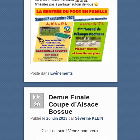
Posté dans
Evénements
juin
Demie Finale
20
Coupe d’Alsace
Bossue
Publié le
20 juin 2023
par
Séverine KLEIN
C’est ce soir ! Venez nombreux