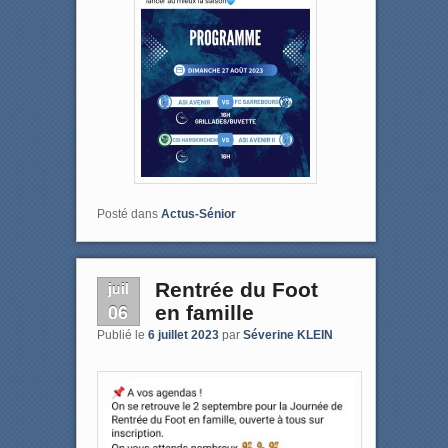
Posté dans
Actus-Sénior
juil
Rentrée du Foot
06
en famille
Publié le
6 juillet 2023
par
Séverine KLEIN