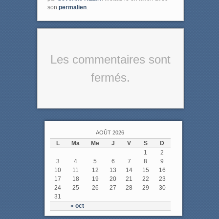
son
permalien
.
Les commentaires sont
fermés.
AOÛT 2026
L
Ma
Me
J
V
S
D
1
2
3
4
5
6
7
8
9
10
11
12
13
14
15
16
17
18
19
20
21
22
23
24
25
26
27
28
29
30
31
« oct