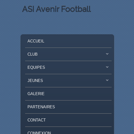
ASI Avenir Football
MENU PRINCIPAL
MASQUER LA NAVIGATION PRINCIPALE
MASQUER LA NAVIGATION SECONDAIRE
ACCUEIL
CLUB
EQUIPES
JEUNES
GALERIE
PARTENAIRES
CONTACT
CONNEXION