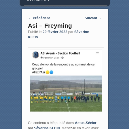
Post navigation
←
Précédent
Suivant
→
Asi – Freyming
Publié le
20 février 2022
par
Séverine
KLEIN
Ce contenu a été publié dans
Actus-Sénior
par
Séverine KLEIN
. Mettez-le en favori avec