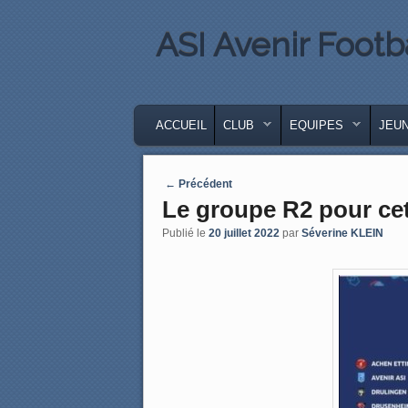
ASI Avenir Footb
MENU PRINCIPAL
MASQUER LA NAVIGATION PRINCIPA
MASQUER LA NAVIGATION SECONDA
ACCUEIL
CLUB
EQUIPES
JEU
Post navigation
←
Précédent
Le groupe R2 pour cet
Publié le
20 juillet 2022
par
Séverine KLEIN