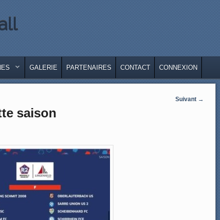
all
LE
IRE
NES
GALERIE
PARTENAIRES
CONTACT
CONNEXION
Suivant
→
te saison