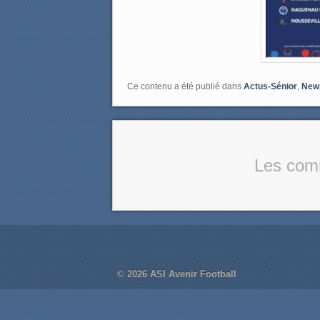
Ce contenu a été publié dans
Actus-Sénior
,
New
Les comm
© 2026
ASI Avenir Football