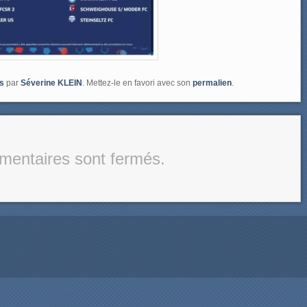
s
par
Séverine KLEIN
. Mettez-le en favori avec son
permalien
.
entaires sont fermés.