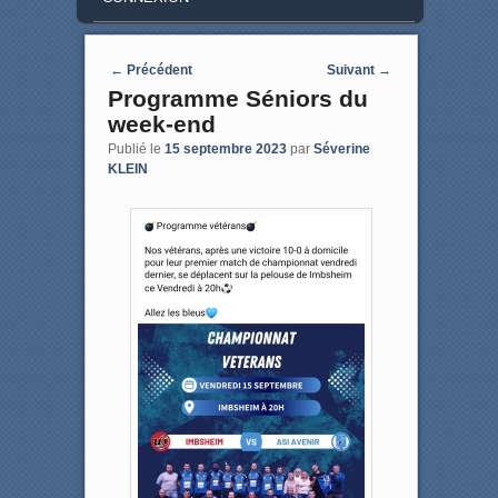
Post navigation
←
Précédent
Suivant
→
Programme Séniors du
week-end
Publié le
15 septembre 2023
par
Séverine
KLEIN