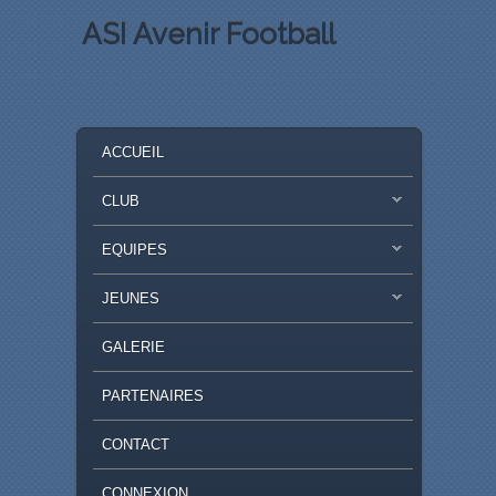
ASI Avenir Football
MENU PRINCIPAL
MASQUER LA NAVIGATION PRINCIPALE
MASQUER LA NAVIGATION SECONDAIRE
ACCUEIL
CLUB
EQUIPES
JEUNES
GALERIE
PARTENAIRES
CONTACT
CONNEXION