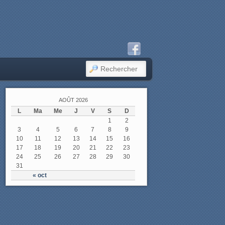
RECHERCHER
AOÛT 2026
L
Ma
Me
J
V
S
D
1
2
3
4
5
6
7
8
9
10
11
12
13
14
15
16
17
18
19
20
21
22
23
24
25
26
27
28
29
30
31
« oct