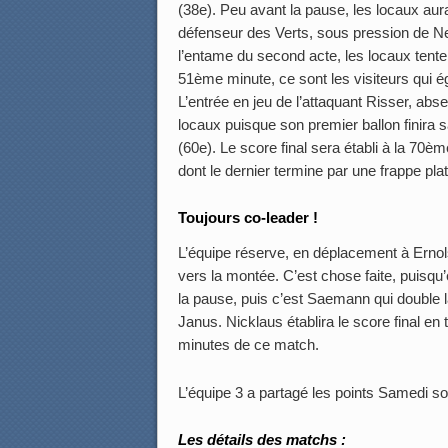
(38e). Peu avant la pause, les locaux aura
défenseur des Verts, sous pression de Neu
l’entame du second acte, les locaux tenten
51ème minute, ce sont les visiteurs qui ég
L’entrée en jeu de l’attaquant Risser, abse
locaux puisque son premier ballon finira 
(60e). Le score final sera établi à la 70è
dont le dernier termine par une frappe plat
Toujours co-leader !
L’équipe réserve, en déplacement à Ernol
vers la montée. C’est chose faite, puisqu’
la pause, puis c’est Saemann qui double l
Janus. Nicklaus établira le score final en
minutes de ce match.
L’équipe 3 a partagé les points Samedi so
Les détails des matchs :