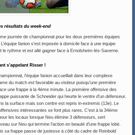
s résultats du week-end
ème journée de championnat pour les deux premières équipes
. L’équipe fanion s’est imposée à domicile face à une équipe
t le rythme et est allé gagner face à Ernolsheim-lès-Saverne.
nt s’appelant Risser !
ampionnat, l’équipe fanion accueillait dans leur complexe
tame du match est favorable au visiteur puisqu’une première
 place une frappe à la 4ème minute. La première offensive des
rappe puissante de Schneider qui heurte le ventre d’un défenseur.
ans la surface mais son centre est repris in-extremis (13e). Le
s offensives intéressantes se font plus rares. C’est à la 34ème
pour les locaux lorsque Neu élimine 3 défenseurs, sert
eau sur Neu qui termine l’action en beauté d’une frappe lobé.
is sa frappe passe de justesse à côté du cadre de Reinbold