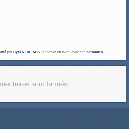
umé
par
Cyril NICKLAUS
. Mettez-le en favori avec son
permalien
.
entaires sont fermés.