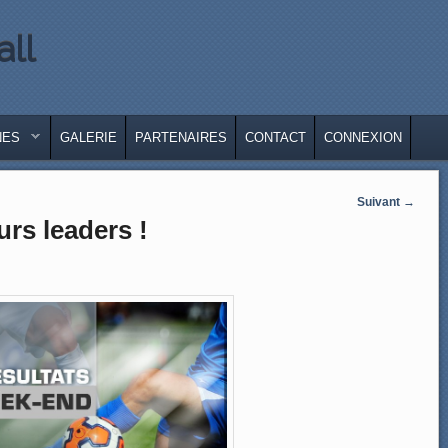
all
LE
IRE
NES
GALERIE
PARTENAIRES
CONTACT
CONNEXION
Suivant
→
urs leaders !