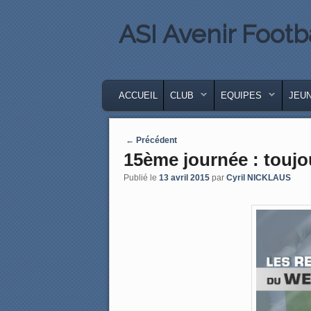
ASI Avenir Footb
MENU PRINCIPAL
MASQUER LA NAVIGATION PRINCIPA
MASQUER LA NAVIGATION SECONDA
ACCUEIL
CLUB
EQUIPES
JEU
Post navigation
←
Précédent
15ème journée : toujo
Publié le
13 avril 2015
par
Cyril NICKLAUS