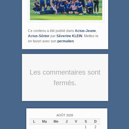
Ce contenu a été publié dans
Actus-Jeune
,
Actus-Sénior
par
Séverine KLEIN
. Mettez-le
en favori avec son
permalien
.
Les commentaires sont
fermés.
AOÛT 2026
L
Ma
Me
J
V
S
D
1
2