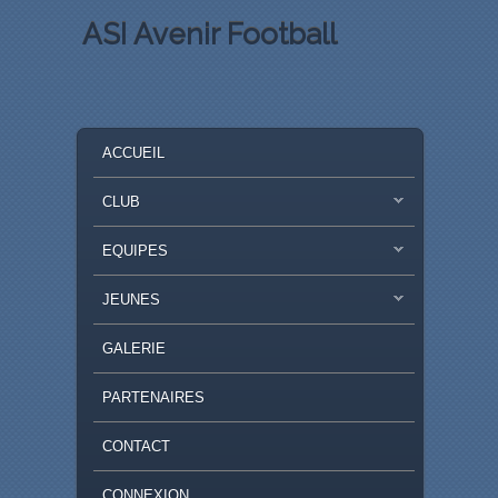
ASI Avenir Football
MENU PRINCIPAL
MASQUER LA NAVIGATION PRINCIPALE
MASQUER LA NAVIGATION SECONDAIRE
ACCUEIL
CLUB
EQUIPES
JEUNES
GALERIE
PARTENAIRES
CONTACT
CONNEXION