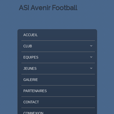
ASI Avenir Football
MENU PRINCIPAL
MASQUER LA NAVIGATION PRINCIPALE
MASQUER LA NAVIGATION SECONDAIRE
ACCUEIL
CLUB
EQUIPES
JEUNES
GALERIE
PARTENAIRES
CONTACT
CONNEXION