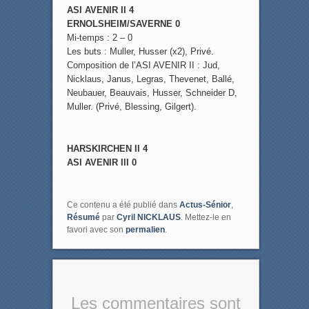
ASI AVENIR II 4
ERNOLSHEIM/SAVERNE 0
Mi-temps : 2 – 0
Les buts : Muller, Husser (x2), Privé.
Composition de l’ASI AVENIR II : Jud,
Nicklaus, Janus, Legras, Thevenet, Ballé,
Neubauer, Beauvais, Husser, Schneider D,
Muller. (Privé, Blessing, Gilgert).
HARSKIRCHEN II 4
ASI AVENIR III 0
Ce contenu a été publié dans
Actus-Sénior
,
Résumé
par
Cyril NICKLAUS
. Mettez-le en
favori avec son
permalien
.
Les commentaires sont