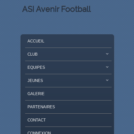
ASI Avenir Football
MENU PRINCIPAL
MASQUER LA NAVIGATION PRINCIPALE
MASQUER LA NAVIGATION SECONDAIRE
ACCUEIL
CLUB
EQUIPES
JEUNES
GALERIE
PARTENAIRES
CONTACT
CONNEXION