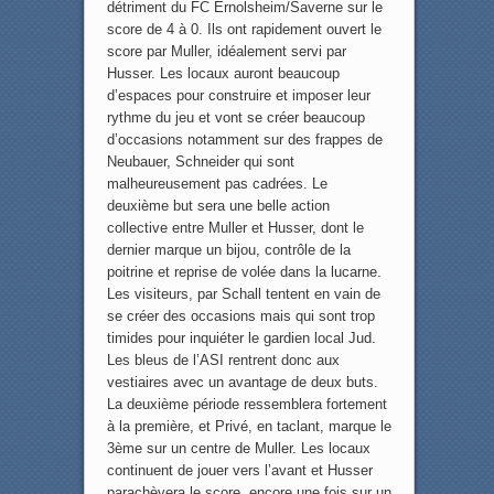
détriment du FC Ernolsheim/Saverne sur le
score de 4 à 0. Ils ont rapidement ouvert le
score par Muller, idéalement servi par
Husser. Les locaux auront beaucoup
d’espaces pour construire et imposer leur
rythme du jeu et vont se créer beaucoup
d’occasions notamment sur des frappes de
Neubauer, Schneider qui sont
malheureusement pas cadrées. Le
deuxième but sera une belle action
collective entre Muller et Husser, dont le
dernier marque un bijou, contrôle de la
poitrine et reprise de volée dans la lucarne.
Les visiteurs, par Schall tentent en vain de
se créer des occasions mais qui sont trop
timides pour inquiéter le gardien local Jud.
Les bleus de l’ASI rentrent donc aux
vestiaires avec un avantage de deux buts.
La deuxième période ressemblera fortement
à la première, et Privé, en taclant, marque le
3ème sur un centre de Muller. Les locaux
continuent de jouer vers l’avant et Husser
parachèvera le score, encore une fois sur un